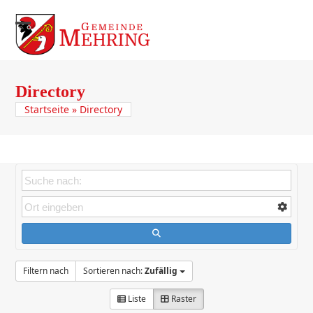
Skip
to
Open
Close
content
mobile
mobile
menu
menu
Directory
Startseite
»
Directory
Filtern nach
Sortieren nach:
Zufällig
Liste
Raster