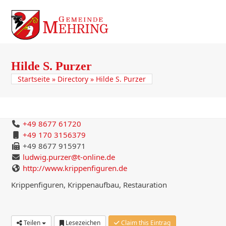
Skip
to
Open
Close
content
mobile
mobile
menu
menu
Hilde S. Purzer
Startseite
»
Directory
»
Hilde S. Purzer
+49 8677 61720
+49 170 3156379
+49 8677 915971
ludwig.purzer@t-online.de
http://www.krippenfiguren.de
Krippenfiguren, Krippenaufbau, Restauration
Teilen
Lesezeichen
Claim this Eintrag