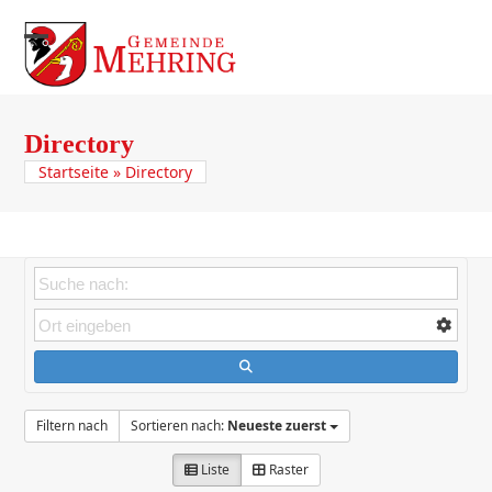
Skip
to
Open
Close
content
mobile
mobile
menu
menu
Directory
Startseite
»
Directory
Filtern nach
Sortieren nach:
Neueste zuerst
Liste
Raster