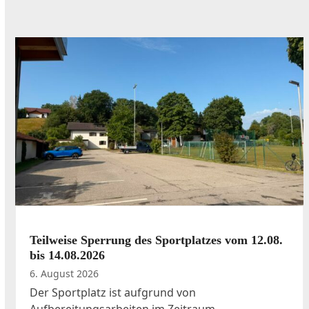
Use
the
left
and
right
arrow
keys
to
access
the
carousel
navigation
Teilweise Sperrung des Sportplatzes vom 12.08.
buttons
bis 14.08.2026
6. August 2026
Der Sportplatz ist aufgrund von