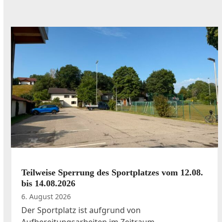
Use
the
left
and
right
arrow
keys
to
access
the
carousel
navigation
Teilweise Sperrung des Sportplatzes vom 12.08.
buttons
bis 14.08.2026
6. August 2026
Der Sportplatz ist aufgrund von