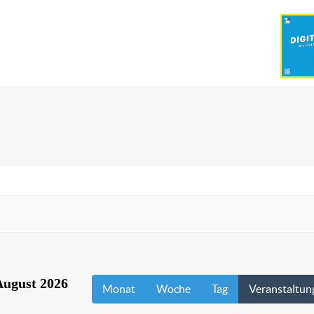
ger
Veranstaltungen
Kontakt
Barrierefreiheit
Bürgerservi
August 2026
Monat
Woche
Tag
Veranstaltun