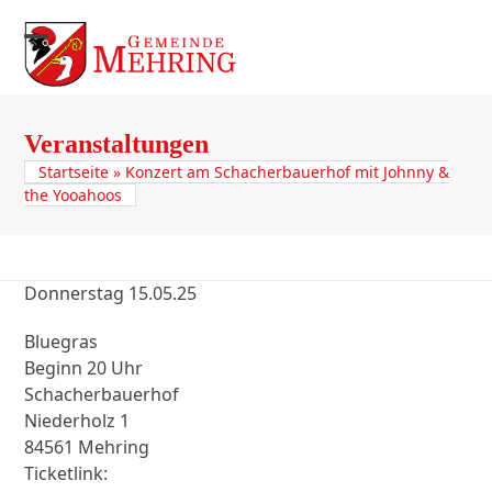
Skip
to
Open
Close
content
mobile
mobile
menu
menu
Veranstaltungen
Startseite
»
Konzert am Schacherbauerhof mit Johnny &
the Yooahoos
Donnerstag 15.05.25
Bluegras
Beginn 20 Uhr
Schacherbauerhof
Niederholz 1
84561 Mehring
Ticketlink: