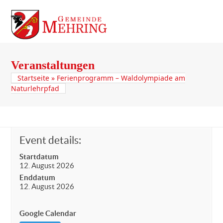
Skip
to
Open
Close
content
mobile
mobile
menu
menu
Veranstaltungen
Startseite
»
Ferienprogramm – Waldolympiade am
Naturlehrpfad
Event details:
Startdatum
12. August 2026
Enddatum
12. August 2026
Google Calendar