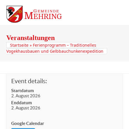
Skip
to
Open
Close
content
mobile
mobile
menu
menu
Veranstaltungen
Startseite
»
Ferienprogramm – Traditionelles
Vogekhausbauen und Gelbbauchunkenexpedition
Event details:
Startdatum
2. August 2026
Enddatum
2. August 2026
Google Calendar