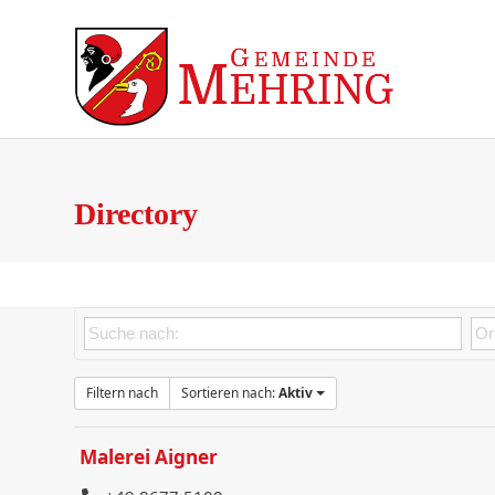
Skip
to
content
Gemeinde
Aktuelles
Sozialkonto Eberheißin
Directory
Filtern nach
Sortieren nach:
Aktiv
Malerei Aigner